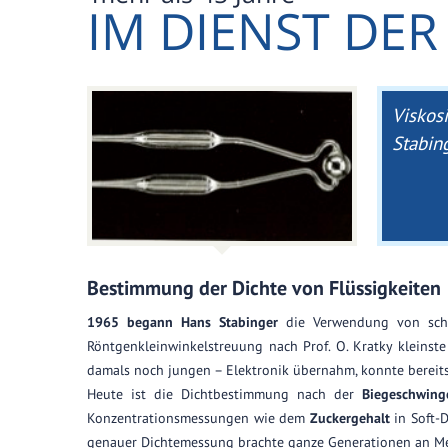
IM DIENST DE
Viskos
Stabin
Bestimmung der Dichte von Flüssigkeiten
1965 begann Hans Stabinger
die Verwendung von schw
Röntgenkleinwinkelstreuung nach Prof. O. Kratky kleinst
damals noch jungen – Elektronik übernahm, konnte bereits e
Heute ist die Dichtbestimmung nach der
Biegeschwin
Konzentrationsmessungen wie dem
Zuckergehalt
in Soft-
genauer Dichtemessung brachte ganze Generationen an Me