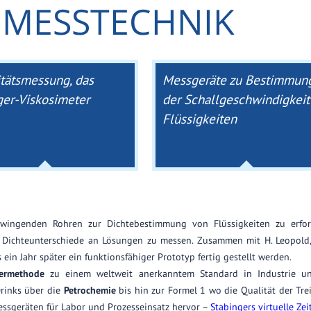
R MESSTECHNIK
itätsmessung, das
Messgeräte zu Bestimmun
ger-Viskosimeter
der Schallgeschwindigkeit
Flüssigkeiten
ingenden Rohren zur Dichtebestimmung von Flüssigkeiten zu erfor
e Dichteunterschiede an Lösungen zu messen. Zusammen mit H. Leopold,
in Jahr später ein funktionsfähiger Prototyp fertig gestellt werden.
germethode
zu einem weltweit anerkanntem Standard in Industrie u
Drinks über die
Petrochemie
bis hin zur Formel 1 wo die Qualität der Tre
ssgeräten für Labor und Prozesseinsatz hervor –
Stabingers virtuelle Zei