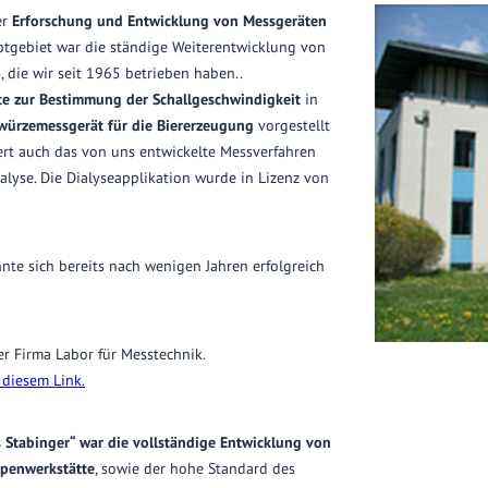
er
Erforschung und Entwicklung von Messgeräten
ptgebiet war die ständige Weiterentwicklung von
p
, die wir seit 1965 betrieben haben..
e zur Bestimmung der Schallgeschwindigkeit
in
ürzemessgerät für die Biererzeugung
vorgestellt
ert auch das von uns entwickelte Messverfahren
lyse. Die Dialyseapplikation wurde in Lizenz von
nte sich bereits nach wenigen Jahren erfolgreich
er Firma Labor für Messtechnik.
 diesem Link.
s Stabinger“ war die vollständige Entwicklung von
ypenwerkstätte
, sowie der hohe Standard des