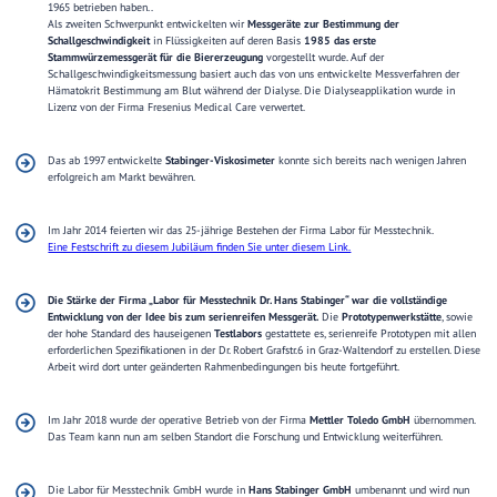
1965 betrieben haben..
Als zweiten Schwerpunkt entwickelten wir
Messgeräte zur Bestimmung der
Schallgeschwindigkeit
in Flüssigkeiten auf deren Basis
1985 das erste
Stammwürzemessgerät für die Biererzeugung
vorgestellt wurde. Auf der
Schallgeschwindigkeitsmessung basiert auch das von uns entwickelte Messverfahren der
Hämatokrit Bestimmung am Blut während der Dialyse. Die Dialyseapplikation wurde in
Lizenz von der Firma Fresenius Medical Care verwertet.
Das ab 1997 entwickelte
Stabinger-Viskosimeter
konnte sich bereits nach wenigen Jahren
erfolgreich am Markt bewähren.
Im Jahr 2014 feierten wir das 25-jährige Bestehen der Firma Labor für Messtechnik.
Eine Festschrift zu diesem Jubiläum finden Sie unter diesem Link.
Die Stärke der Firma „Labor für Messtechnik Dr. Hans Stabinger“ war die vollständige
Entwicklung von der Idee bis zum serienreifen Messgerät.
Die
Prototypenwerkstätte
, sowie
der hohe Standard des hauseigenen
Testlabors
gestattete es, serienreife Prototypen mit allen
erforderlichen Spezifikationen in der Dr. Robert Grafstr.6 in Graz-Waltendorf zu erstellen. Diese
Arbeit wird dort unter geänderten Rahmenbedingungen bis heute fortgeführt.
Im Jahr 2018 wurde der operative Betrieb von der Firma
Mettler Toledo GmbH
übernommen.
Das Team kann nun am selben Standort die Forschung und Entwicklung weiterführen.
Die Labor für Messtechnik GmbH wurde in
Hans Stabinger GmbH
umbenannt und wird nun