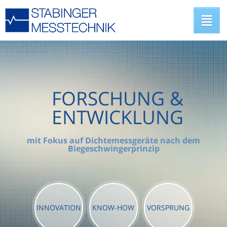
FORSCHUNG &
ENTWICKLUNG
mit Fokus auf Dichtemessgeräte nach dem
Biegeschwingerprinzip
INNOVATION
KNOW-HOW
VORSPRUNG